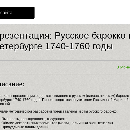
 сайта
резентация: Русское барокко 
етербурге 1740-1760 годы
В блокно
исание:
ериалы презентации содержат сведения о русском (елизаветинском) барокко 
ербурге 1740-1760 годов. Проект подготовлен учителем Гавриловой Мариной
евной.
чале методической разработки представлены черты русского барокко:
Пышность, насыщенность, вычурность.
Обилие декоративных элементов (маски, наличники окон, вензеля).
Причудливые планы зданий.