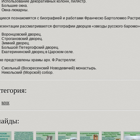
Использование декоративных колонн, пилястр.
Большие окна.
Окна-люкарны.
щиеся познакомятся с биографией и работами Франческо Бартоломео Растре
резентации рассматриваются фотографии дворцов «звезды русского барокко»
Воронцовский дворец.
Строгановский дворец.
Зимний дворец.
Большой Петергофский дворец.
Екатерининский дворец в Царском селе.
же представлены храмы арх. Ф.Растрелли:
Смольный (Воскресенский Новодевичий) монастырь.
Никольский (Морской) собор.
тегория:
МХК
айды: