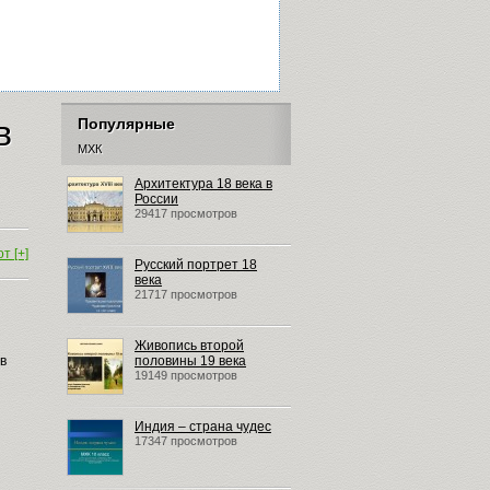
в
Популярные
МХК
Архитектура 18 века в
России
29417 просмотров
т [+]
Русский портрет 18
века
21717 просмотров
Живопись второй
в
половины 19 века
19149 просмотров
Индия – страна чудес
17347 просмотров