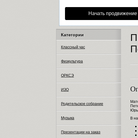
Начать продвижение
П
Категории
П
Классный час
Физкультура
ОРКСЭ
Оп
ИЗО
Мат
Родительское собрание
Пет
Юрь
Музыка
В на
Презентации на заказ