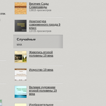
Висячие Сады
Семирамиды
13815 просмотров
лли.
:
Архитектура
современного города 9
класс
13725 просмотров
Случайные
МХК
Живопись второй
половины 19 века
Искусство 19 века
Великие художники
второй половины 19
века
Изобразительное