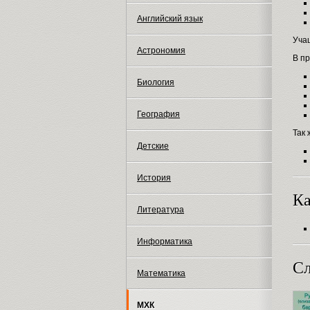
Английский язык
Уча
Астрономия
В п
Биология
География
Так 
Детские
История
Ка
Литература
Информатика
Сл
Математика
МХК