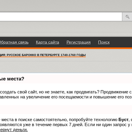
Обратная связь
Карта сайта
Регистрация
Поиск
ИЯ: РУССКОЕ БАРОККО В ПЕТЕРБУРГЕ 1740-1760 ГОДЫ
вые места?
оздать свой сайт, но не знаете, как продвигать? Продвижение са
авленных на увеличение его посещаемости и повышение его поз
е места в поиске самостоятельно, попробуйте технологию
Буст
,
оявляются уже в течение первых 7 дней. Если ни один запрос у 
вернут деньги.