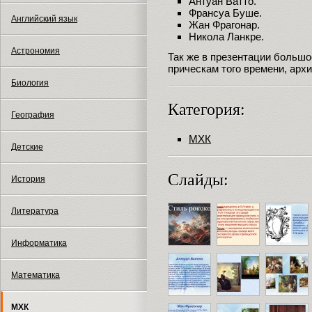
Антуан Ватто.
Франсуа Буше.
Английский язык
Жан Фрагонар.
Никола Ланкре.
Астрономия
Так же в презентации большо
прическам того времени, арх
Биология
Категория:
География
МХК
Детские
Слайды:
История
Литература
Информатика
Математика
МХК