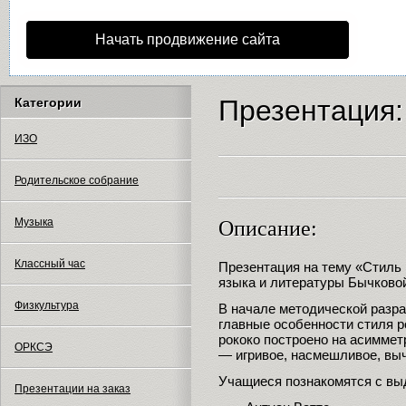
Начать продвижение сайта
Презентация:
Категории
ИЗО
Родительское собрание
Музыка
Описание:
Классный час
Презентация на тему «Стиль 
языка и литературы Бычково
Физкультура
В начале методической разр
главные особенности стиля р
рококо построено на асимме
ОРКСЭ
— игривое, насмешливое, выч
Учащиеся познакомятся с вы
Презентации на заказ