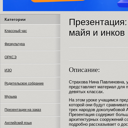
Презентация:
Категории
майя и инков
Классный час
Физкультура
ОРКСЭ
Описание:
ИЗО
Страхова Нина Павлиновна, 
Родительское собрание
представляет материал для 
девятых классах.
Музыка
На этом уроке учащимся пред
которой они будут сравниват
трех народов доколумбовой А
Презентации на заказ
Презентация содержит больш
архитектурных сооружений с
Английский язык
подробно рассказывает о дос