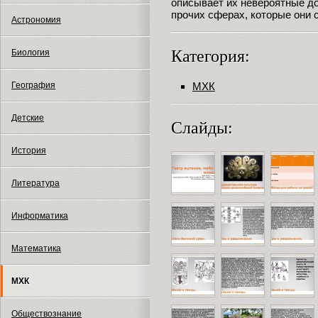
описывает их невероятные до
прочих сферах, которые они 
Астрономия
Категория:
Биология
МХК
География
Детские
Слайды:
История
Литература
Информатика
Математика
МХК
Обществознание