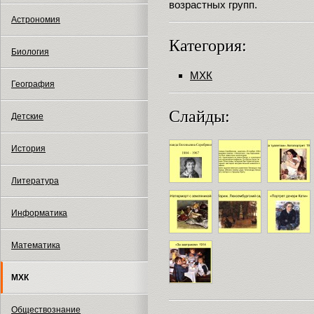
возрастных групп.
Астрономия
Категория:
Биология
МХК
География
Слайды:
Детские
История
Литература
Информатика
Математика
МХК
Обществознание