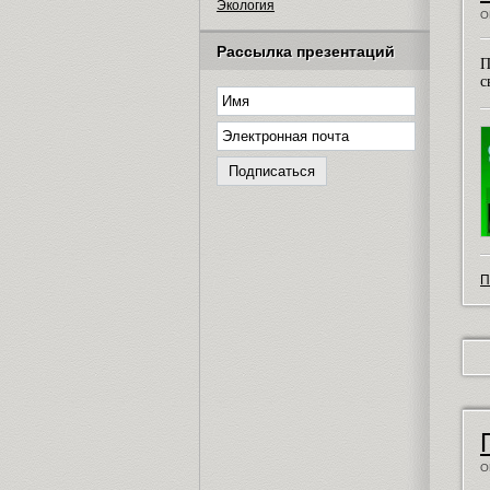
Экология
О
Рассылка презентаций
П
с
П
О