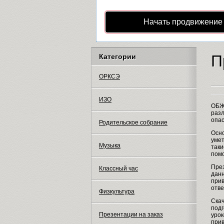
Начать продвижение
П
Категории
ОРКСЭ
ИЗО
ОБЖ 
разл
опас
Родительское собрание
Осно
умет
Музыка
таки
пом
През
Классный час
данн
прив
отве
Физкультура
Скач
подг
Презентации на заказ
урок
прив