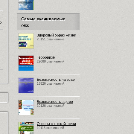
Самые скачиваемые
ю.
ОБЖ
Здоровый образ жизни
23151 скачивание
Терроризм
22088 скачиваний
Безопасность на воде
18526 скачиваний
Безопасность в доме
10126 скачиваний
Основы светской этики
10113 скачиваний