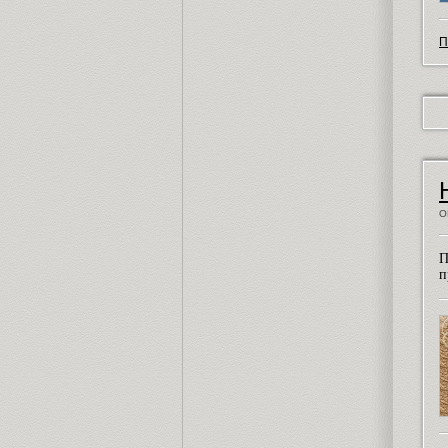
П
О
П
п