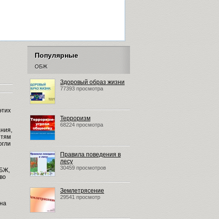
Популярные
ОБЖ
Здоровый образ жизни
77393 просмотра
этих
Терроризм
68224 просмотра
ния,
етям
огли
Правила поведения в
лесу
30459 просмотров
ОБЖ,
во
Землетрясение
29541 просмотр
 на