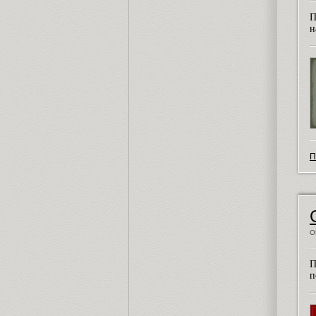
П
н
П
О
П
п