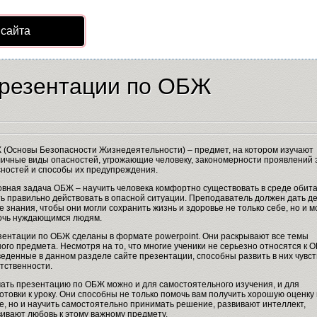
 сайта
резентации по ОБЖ
(Основы Безопасности Жизнедеятельности) – предмет, на котором изучают
ичные виды опасностей, угрожающие человеку, закономерности проявлений 
ностей и способы их предупреждения.
вная задача ОБЖ – научить человека комфортно существовать в среде обита
ь правильно действовать в опасной ситуации. Преподаватель должен дать д
е знания, чтобы они могли сохранить жизнь и здоровье не только себе, но и м
очь нуждающимся людям.
ентации по ОБЖ сделаны в формате powerpoint. Они раскрывают все темы
ого предмета. Несмотря на то, что многие ученики не серьезно относятся к 
еденные в данном разделе сайте презентации, способны развить в них чувст
тственности.
ать презентацию по ОБЖ можно и для самостоятельного изучения, и для
отовки к уроку. Они способны не только помочь вам получить хорошую оценку
е, но и научить самостоятельно принимать решение, развивают интеллект,
ивают любовь к этому важному предмету.