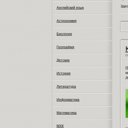
Зде
Английский язык
Астрономия
Биология
География
О
Детские
П
м
История
д
Литература
Информатика
Математика
МХК