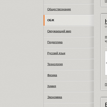
П
Обществознание
ОБЖ
О
Окружающий мир
П
ч
Педагогика
Русский язык
Технология
Физика
П
Химия
Экономика