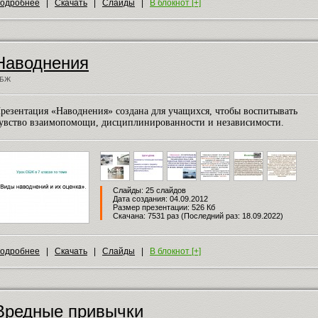
одробнее
|
Скачать
|
Слайды
|
В блокнот [+]
Наводнения
БЖ
резентация «Наводнения» создана для учащихся, чтобы воспитывать
увство взаимопомощи, дисциплинированности и независимости.
Слайды: 25 слайдов
Дата создания: 04.09.2012
Размер презентации: 526 Кб
Скачана: 7531 раз (Последний раз: 18.09.2022)
одробнее
|
Скачать
|
Слайды
|
В блокнот [+]
Вредные привычки