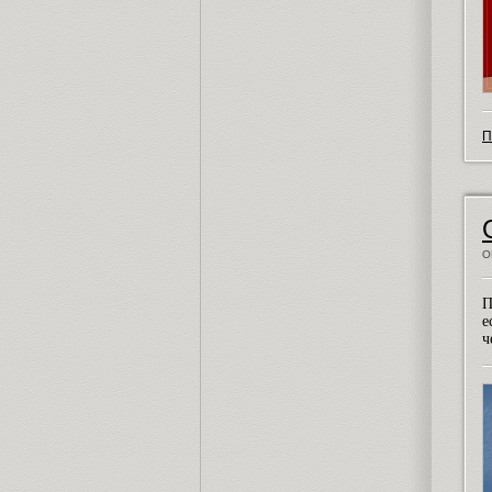
П
О
П
е
ч