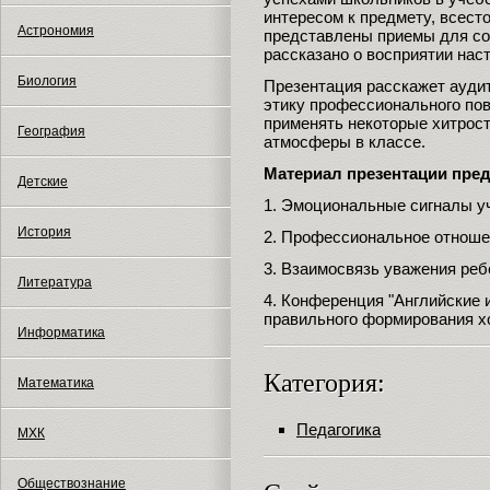
интересом к предмету, всест
Астрономия
представлены приемы для со
рассказано о восприятии нас
Биология
Презентация расскажет аудит
этику профессионального пов
применять некоторые хитрост
География
атмосферы в классе.
Материал презентации пре
Детские
1. Эмоциональные сигналы у
История
2. Профессиональное отношен
3. Взаимосвязь уважения реб
Литература
4. Конференция "Английские 
правильного формирования х
Информатика
Категория:
Математика
Педагогика
МХК
Обществознание