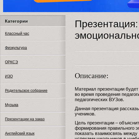
Презентация
Категории
эмоционально
Классный час
Физкультура
ОРКСЭ
Описание:
ИЗО
Материал презентации будет
Родительское собрание
во время проведения педагоги
педагогических ВУЗов.
Музыка
Данная презентация рассказы
учеников.
Презентации на заказ
Цель презентации – объясни
формирования правильного э
показать взаимосвязь между 
Английский язык
успехами школьников в учеб