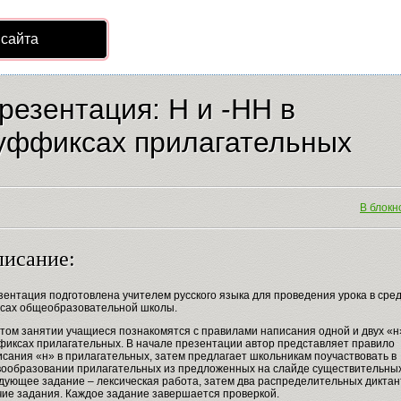
 сайта
резентация: Н и -НН в
уффиксах прилагательных
В блокно
исание:
зентация подготовлена учителем русского языка для проведения урока в сре
ссах общеобразовательной школы.
том занятии учащиеся познакомятся с правилами написания одной и двух «н
фиксах прилагательных. В начале презентации автор представляет правило
сания «н» в прилагательных, затем предлагает школьникам поучаствовать в
вообразовании прилагательных из предложенных на слайде существительных
дующее задание – лексическая работа, затем два распределительных диктан
чие задания. Каждое задание завершается проверкой.