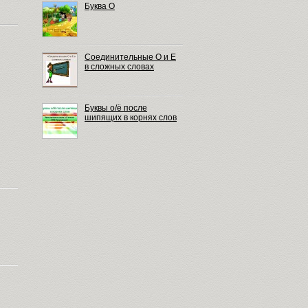
Буква О
Соединительные О и Е
в сложных словах
Буквы о/ё после
шипящих в корнях слов