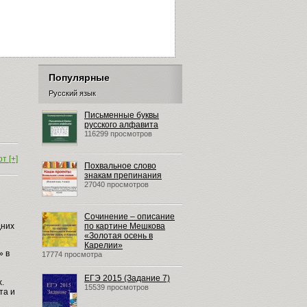
Популярные
Русский язык
Письменные буквы
русского алфавита
116299 просмотров
т [+]
Похвальное слово
знакам препинания
27040 просмотров
Сочинение – описание
дних
по картине Мешкова
«Золотая осень в
Карелии»
» в
17774 просмотра
ЕГЭ 2015 (Задание 7)
.
15539 просмотров
та и