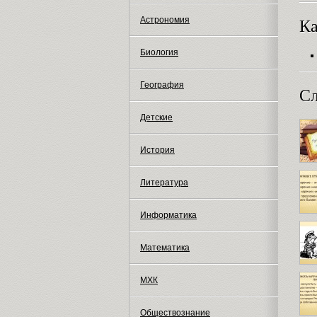
Астрономия
Ка
Биология
География
Сл
Детские
История
Литература
Информатика
Математика
МХК
Обществознание