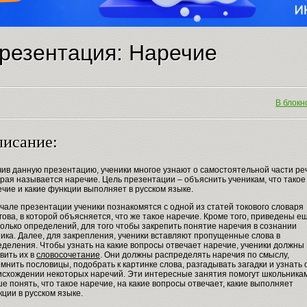
резентация: Наречие
В блокно
исание:
ив данную презентацию, ученики многое узнают о самостоятельной части ре
рая называется наречие. Цель презентации – объяснить ученикам, что такое
чие и какие функции выполняет в русском языке.
чале презентации ученики познакомятся с одной из статей токового словаря
ова, в которой объясняется, что же такое наречие. Кроме того, приведены е
олько определений, для того чтобы закрепить понятие наречия в сознании
ика. Далее, для закрепления, ученики вставляют пропущенные слова в
еделения. Чтобы узнать на какие вопросы отвечает наречие, ученики должны
вить их в
словосочетание
. Они должны распределять наречия по смыслу,
мнить пословицы, подобрать к картинке слова, разгадывать загадки и узнать 
исхождении некоторых наречий. Эти интересные занятия помогут школьника
е понять, что такое наречие, на какие вопросы отвечает, какие выполняет
ции в русском языке.