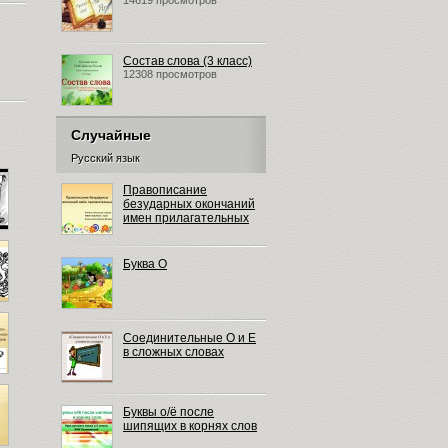
14619 просмотров
Состав слова (3 класс)
12308 просмотров
Случайные
Русский язык
Правописание
безударных окончаний
имен прилагательных
Буква О
Соединительные О и Е
в сложных словах
Буквы о/ё после
шипящих в корнях слов