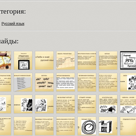
тегория:
Русский язык
айды: