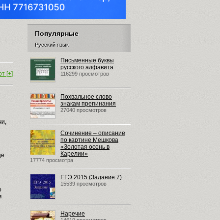
Популярные
Русский язык
Письменные буквы
русского алфавита
т [+]
116299 просмотров
Похвальное слово
знакам препинания
27040 просмотров
чи,
Сочинение – описание
по картине Мешкова
«Золотая осень в
Карелии»
ще
17774 просмотра
ЕГЭ 2015 (Задание 7)
15539 просмотров
о
м
Наречие