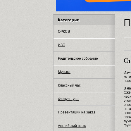
П
Категории
ОРКСЭ
ИЗО
Родительское собрание
Оп
Музыка
Изуч
кото
наре
Классный час
В на
Ожег
неск
Физкультура
учен
опр
вста
Презентации на заказ
вспо
про
лучш
функ
Английский язык