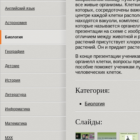
все живые организмы. Клетки
Английский язык
которых, сосредоточены важ
центре каждой клетки распол
находятся вакуоли, комплекс
Астрономия
которые называется органелл
презентации на схеме с изо
отличием между животной и р
Биология
растений присутствует хлороп
растений. Он и придает раст
География
В конце презентации ученика
органелл клетки, вопросы пр
Детские
пособие поможет ученикам лу
человеческих клеток.
История
Категория:
Литература
Биология
Информатика
Слайды:
Математика
МХК