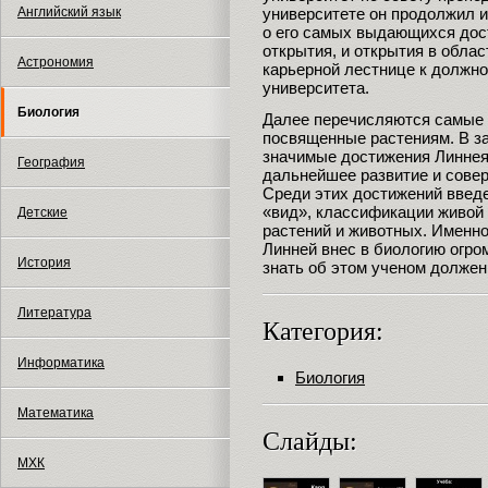
университете он продолжил и
Английский язык
о его самых выдающихся дос
открытия, и открытия в облас
Астрономия
карьерной лестнице к должно
университета.
Биология
Далее перечисляются самые 
посвященные растениям. В з
значимые достижения Линнея 
География
дальнейшее развитие и совер
Среди этих достижений введ
«вид», классификации живой
Детские
растений и животных. Именно
Линней внес в биологию огро
История
знать об этом ученом долже
Литература
Категория:
Информатика
Биология
Математика
Слайды:
МХК