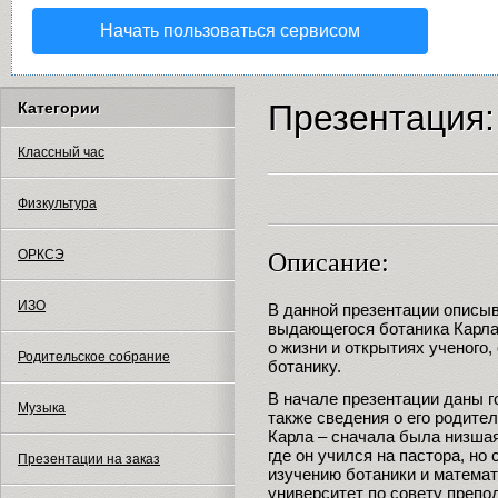
Начать пользоваться сервисом
Презентация:
Категории
Классный час
Физкультура
ОРКСЭ
Описание:
ИЗО
В данной презентации описы
выдающегося ботаника Карла 
о жизни и открытиях ученого,
Родительское собрание
ботанику.
В начале презентации даны г
Музыка
также сведения о его родите
Карла – сначала была низшая
где он учился на пастора, но
Презентации на заказ
изучению ботаники и математ
университет по совету препо