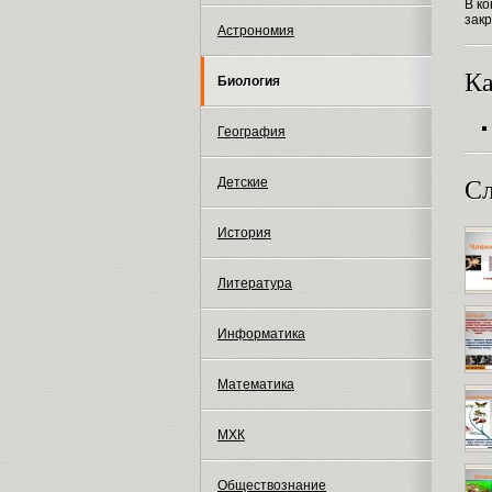
В к
зак
Астрономия
Ка
Биология
География
Детские
Сл
История
Литература
Информатика
Математика
МХК
Обществознание