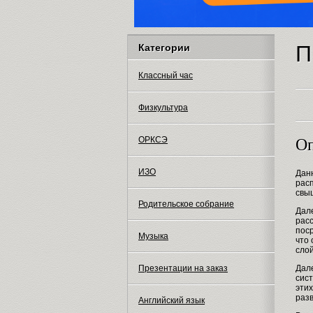
П
Категории
Классный час
Физкультура
ОРКСЭ
Оп
ИЗО
Дан
рас
свы
Родительское собрание
Дал
расс
поср
Музыка
что
слой
Дал
Презентации на заказ
сис
этих
разв
Английский язык