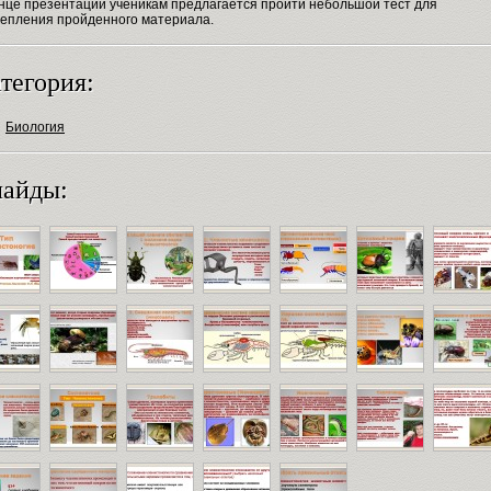
онце презентации ученикам предлагается пройти небольшой тест для
репления пройденного материала.
тегория:
Биология
айды: