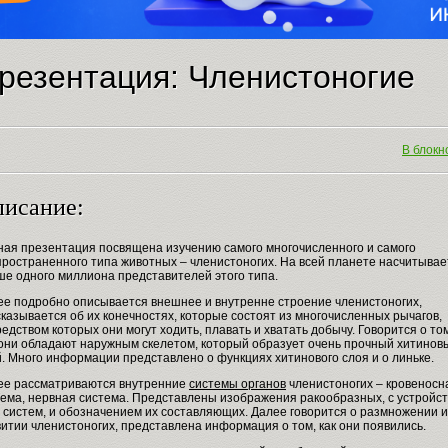
резентация: Членистоногие
В блокно
исание:
ная презентация посвящена изучению самого многочисленного и самого
пространенного типа животных – членистоногих. На всей планете насчитывае
ше одного миллиона представителей этого типа.
ее подробно описывается внешнее и внутренне строение членистоногих,
казывается об их конечностях, которые состоят из многочисленных рычагов,
едством которых они могут ходить, плавать и хватать добычу. Говорится о то
 они обладают наружным скелетом, который образует очень прочный хитинов
. Много информации представлено о функциях хитинового слоя и о линьке.
ее рассматриваются внутренние
системы органов
членистоногих – кровеносн
тема, нервная система. Представлены изображения ракообразных, с устройс
 систем, и обозначением их составляющих. Далее говорится о размножении и
итии членистоногих, представлена информация о том, как они появились.