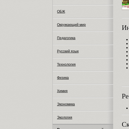
ОБЖ
Окружающий мир
И
Педагогика
Русский язык
Технология
Физика
Химия
Ре
Экономика
Экология
Ск