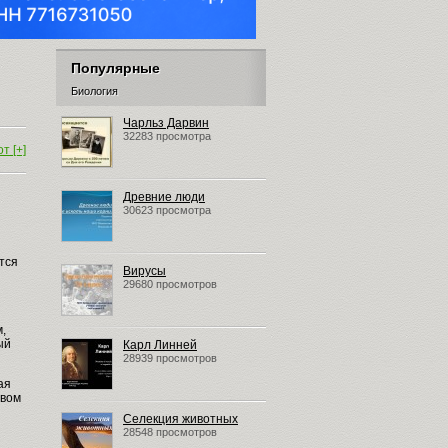
Популярные
Биология
Чарльз Дарвин
32283 просмотра
т [+]
Древние люди
30623 просмотра
тся
Вирусы
29680 просмотров
м,
ый
Карл Линней
28939 просмотров
ая
твом
Селекция животных
28548 просмотров