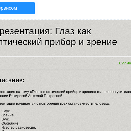
ервисом
резентация: Глаз как
птический прибор и зрение
В блокно
исание:
зентация на тему «Глаз как оптический прибор и зрение» выполнена учителе
логии Вяхиревой Анжелой Петровной.
ентация начинается с повторения всех органов чувств человека:
Слух.
Зрение.
Вкус.
Обоняние.
Чувство равновесия.