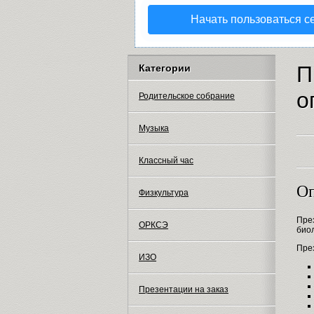
Начать пользоваться с
П
Категории
о
Родительское собрание
Музыка
Классный час
Оп
Физкультура
Пре
ОРКСЭ
био
През
ИЗО
Презентации на заказ