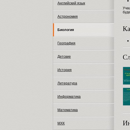
Английский язык
Уча
буде
Астрономия
Ка
Биология
География
Сл
Детские
История
Литература
Информатика
Математика
И
МХК