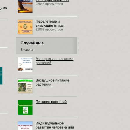
Селекция животных
28548 просмотров
димо
Перелетные и
зимующие птицы
22869 просмотров
Случайные
Биология
Минеральное питание
растений
Воздушное питание
растений
Питание растений
Индивидуальное
развитие человека или