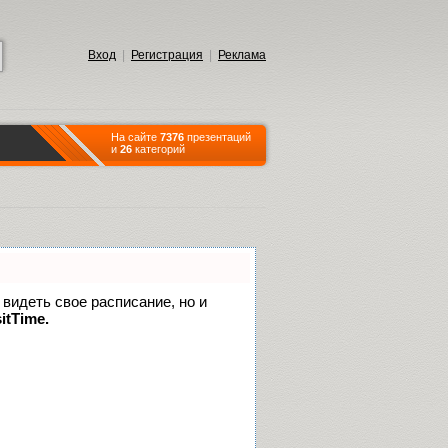
Вход
|
Регистрация
|
Реклама
На сайте
7376
презентаций
и
26
категорий
 видеть свое расписание, но и
itTime.