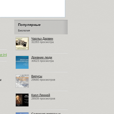
Популярные
Биология
Чарльз Дарвин
32283 просмотра
т [+]
Древние люди
30623 просмотра
Вирусы
м
29680 просмотров
Карл Линней
28939 просмотров