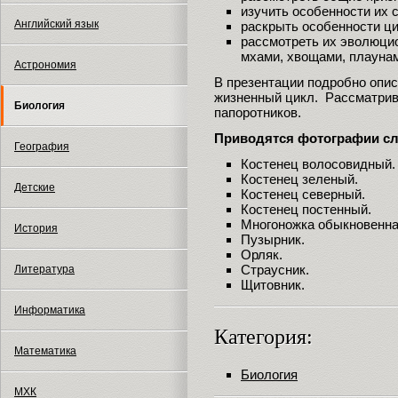
изучить особенности их 
Английский язык
раскрыть особенности ци
рассмотреть их эволюци
мхами, хвощами, плауна
Астрономия
В презентации подробно опис
жизненный цикл. Рассматри
Биология
папоротников.
Приводятся фотографии с
География
Костенец волосовидный.
Костенец зеленый.
Детские
Костенец северный.
Костенец постенный.
Многоножка обыкновенна
История
Пузырник.
Орляк.
Страусник.
Литература
Щитовник.
Информатика
Категория:
Математика
Биология
МХК