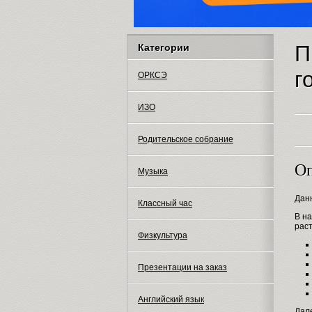
П
Категории
г
ОРКСЭ
ИЗО
Родительское собрание
Оп
Музыка
Дан
Классный час
В н
рас
Физкультура
Презентации на заказ
Английский язык
Дал