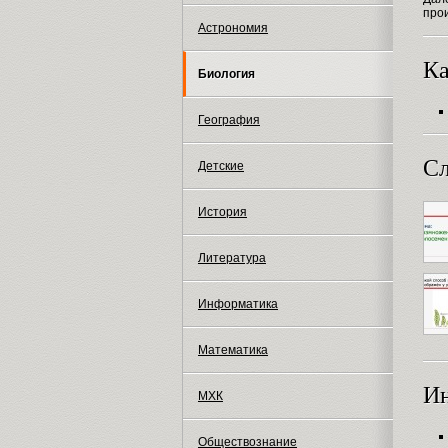
про
Астрономия
Ка
Биология
География
Сл
Детские
История
Литература
Информатика
Математика
И
МХК
Обществознание