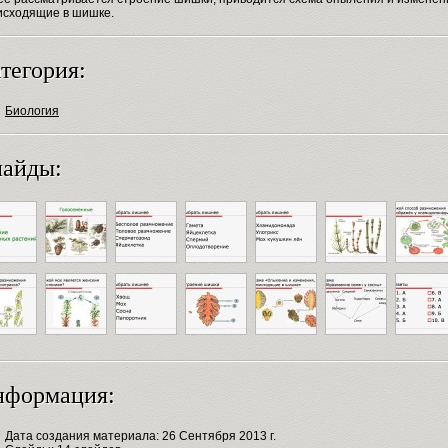
исходящие в шишке.
тегория:
Биология
айды:
нформация:
Дата создания материала: 26 Сентября 2013 г.