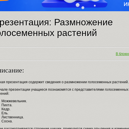
резентация: Размножение
олосеменных растений
В блокно
исание:
ная презентация содержит сведения о размножении голосеменных растений.
ачале презентации учащиеся познакомятся с представителями голосеменных
тений:
Можжевельник.
Пихта.
Кедр.
Ель.
Лиственница.
Сосна.
ее рассматривается строение шишки, приводится схема опыления и изменен