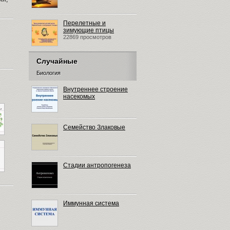
Перелетные и
зимующие птицы
22869 просмотров
Случайные
Биология
Внутреннее строение
насекомых
Семейство Злаковые
Стадии антропогенеза
Иммунная система