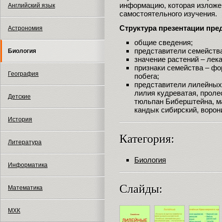
информацию, которая изложе
Английский язык
самостоятельного изучения.
Структура презентации пр
Астрономия
общие сведения;
представители семейства
Биология
значение растений – лек
признаки семейства – фо
География
побега;
представители лилейных
лилия кудреватая, проле
Детские
тюльпан Биберштейна, ма
кандык сибирский, ворон
История
Категория:
Литература
Биология
Информатика
Слайды:
Математика
МХК