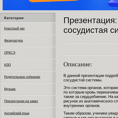
Презентация:
Категории
сосудистая с
Классный час
Физкультура
ОРКСЭ
Описание:
ИЗО
В данной презентации подроб
Родительское собрание
сосудистой системы.
Это система органов, котора
Музыка
по которым кровь перекачивае
также за сердцебиение. На к
рисунок из анатомического с
Презентации на заказ
внутренних органов.
Таким образом, ученики увидя
Английский язык
сердце и как оно выглядит в 