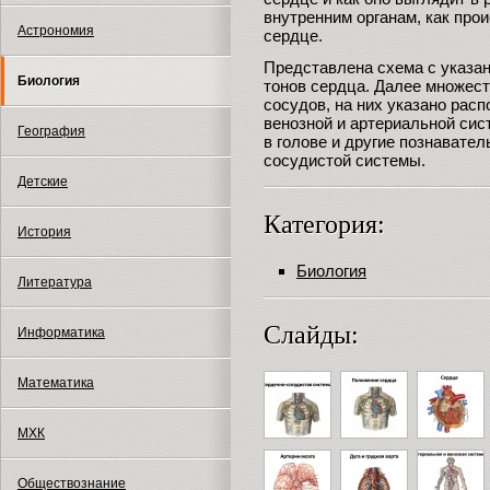
внутренним органам, как про
Астрономия
сердце.
Представлена схема с указа
Биология
тонов сердца. Далее множес
сосудов, на них указано рас
венозной и артериальной сис
География
в голове и другие познавате
сосудистой системы.
Детские
Категория:
История
Биология
Литература
Слайды:
Информатика
Математика
МХК
Обществознание