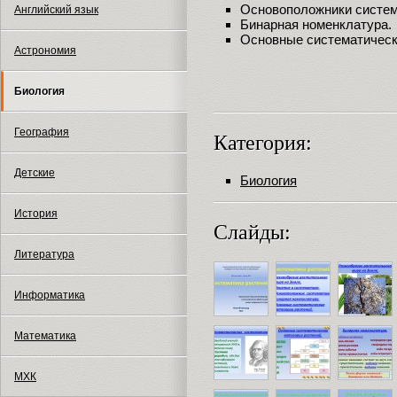
Основоположники систем
Английский язык
Бинарная номенклатура.
Основные систематически
Астрономия
Биология
География
Категория:
Детские
Биология
История
Слайды:
Литература
Информатика
Математика
МХК