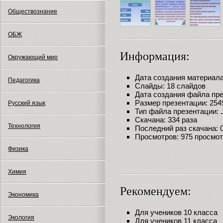
Обществознание
ОБЖ
Информация:
Окружающий мир
Дата создания материала:
Педагогика
Слайды: 18 слайдов
Дата создания файла през
Размер презентации: 254
Русский язык
Тип файла презентации:
Скачана: 334 раза
Технология
Последний раз скачана: 09
Просмотров: 975 просмо
Физика
Химия
Рекомендуем:
Экономика
Для учеников 10 класса
Экология
Для учеников 11 класса