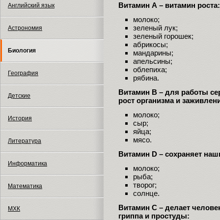
Витамин А – витамин роста
Английский язык
молоко;
зеленый лук;
Астрономия
зеленый горошек;
абрикосы;
Биология
мандарины;
апельсины;
облепиха;
География
рябина.
Витамин В – для работы се
Детские
рост организма и заживлени
молоко;
История
сыр;
яйца;
мясо.
Литература
Витамин D – сохраняет наш
Информатика
молоко;
рыба;
творог;
Математика
солнце.
Витамин С – делает челове
МХК
гриппа и простуды: