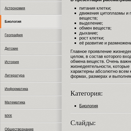
питания клетки;
Астрономия
движения цитоплазмы и 
веществ;
Биология
выделение;
обмен веществ;
дыхание;
География
рост клетки;
её развитие и размножен
Детские
Главное проявление жизнедея
целом, в состав которого вхо
обмена веществ. Очень важно
История
жизнедеятельности, которые 
характерны абсолютно всем к
Литература
формах, размерах и выполн
Информатика
Категория:
Математика
Биология
МХК
Слайды:
Обществознание