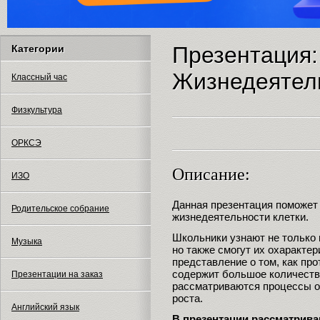
Презентация:
Категории
Жизнедеятель
Классный час
Физкультура
ОРКСЭ
Описание:
ИЗО
Данная презентация поможет
Родительское собрание
жизнедеятельности клетки.
Школьники узнают не только 
Музыка
но также смогут их охарактер
представление о том, как пр
содержит большое количеств
Презентации на заказ
рассматриваются процессы о
роста.
Английский язык
В презентации рассматрив