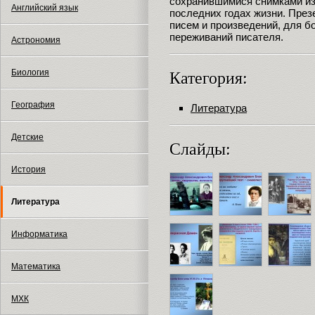
сохранившимися снимками из 
Английский язык
последних годах жизни. През
писем и произведений, для б
переживаний писателя.
Астрономия
Биология
Категория:
География
Литература
Детские
Слайды:
История
Литература
Информатика
Математика
МХК