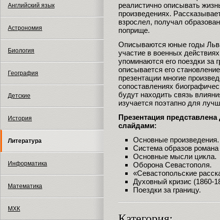
реалистично описывать жизн
Английский язык
произведениях. Рассказывается
взрослел, получал образован
Астрономия
поприще.
Описываются юные годы Льва
Биология
участие в военных действиях
упоминаются его поездки за г
описывается его становление
География
презентации многие произвед
сопоставлениях биографичес
будут находить связь влияни
Детские
изучается поэтапно для лучш
Презентация представлена
История
слайдами:
Основные произведения.
Литература
Система образов романа 
Основные мысли цикла.
Информатика
Оборона Севастополя.
«Севастопольские расск
Духовный кризис (1860-187
Математика
Поездки за границу.
МХК
Категория: