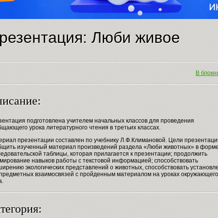
резентация: Люби живое
В блокно
исание:
зентация подготовлена учителем начальных классов для проведения
щающего урока литературного чтения в третьих классах.
ериал презентации составлен по учебнику Л.Ф.Климановой. Цели презентаци
бщить изученный материал произведений раздела «Люби животных» в форм
ледовательской таблицы, которая прилагается к презентации; продолжить
мирование навыков работы с текстовой информацией; способствовать
ширению экологических представлений о животных, способствовать установл
предметных взаимосвязей с пройденным материалом на уроках окружающег
а.
тегория: