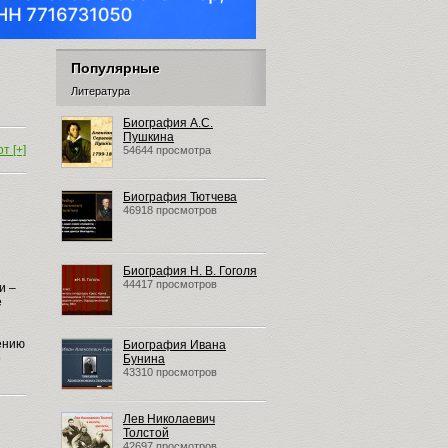
Популярные
Литература
Биография А.С.
Пушкина
т [+]
54644 просмотра
Биография Тютчева
46918 просмотров
Биография Н. В. Гоголя
44417 просмотров
и –
е
ению
Биография Ивана
о
Бунина
43310 просмотров
Лев Николаевич
Толстой
42697 просмотров