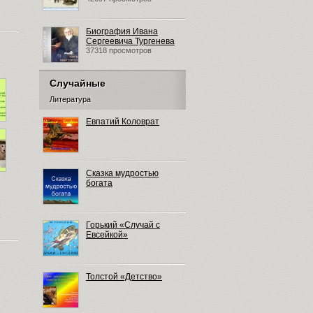
Биография Ивана
Сергеевича Тургенева
37318 просмотров
Случайные
Литература
Евпатий Коловрат
Сказка мудростью
богата
Горький «Случай с
Евсейкой»
Толстой «Детство»