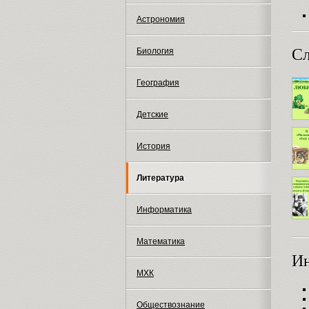
Астрономия
Сл
Биология
География
Детские
История
Литература
Информатика
Математика
И
МХК
Обществознание