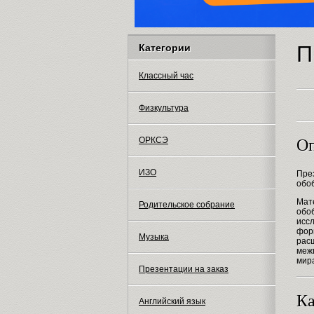
П
Категории
Классный час
Физкультура
ОРКСЭ
Оп
ИЗО
Пре
обоб
Мат
Родительское собрание
обо
исс
фор
Музыка
рас
меж
мир
Презентации на заказ
Ка
Английский язык