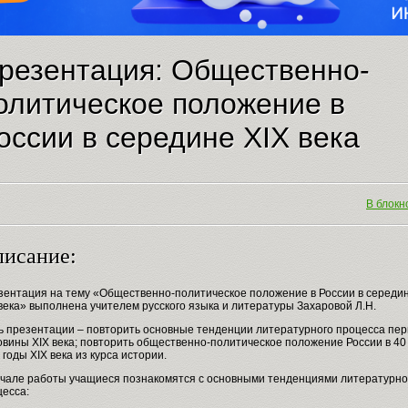
резентация: Общественно-
олитическое положение в
оссии в середине XIX века
В блокно
исание:
зентация на тему «Общественно-политическое положение в России в середи
века» выполнена учителем русского языка и литературы Захаровой Л.Н.
ь презентации – повторить основные тенденции литературного процесса пер
вины XIX века; повторить общественно-политическое положение России в 40
 годы XIX века из курса истории.
ачале работы учащиеся познакомятся с основными тенденциями литературно
цесса: