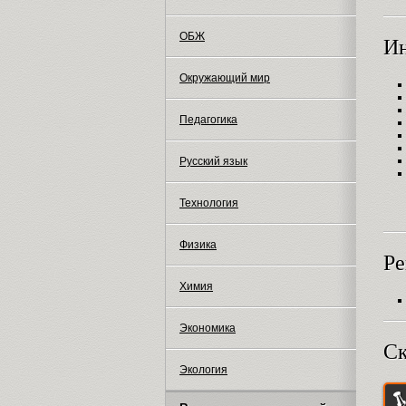
ОБЖ
И
Окружающий мир
Педагогика
Русский язык
Технология
Физика
Ре
Химия
Экономика
Ск
Экология