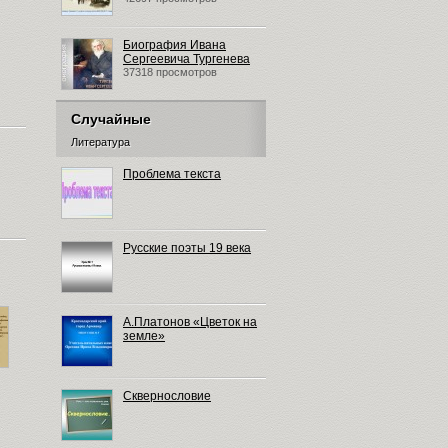
Биография Ивана
Сергеевича Тургенева
37318 просмотров
Случайные
Литература
Проблема текста
Русские поэты 19 века
А.Платонов «Цветок на
земле»
Сквернословие