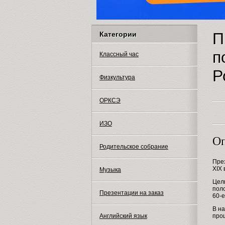
П
Категории
п
Классный час
Р
Физкультура
ОРКСЭ
ИЗО
Оп
Родительское собрание
Пре
XIX 
Музыка
Цел
поло
Презентации на заказ
60-е
В н
про
Английский язык