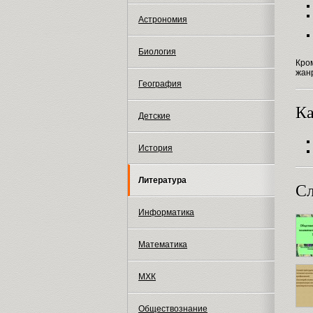
Астрономия
Биология
Кро
жанр
География
Ка
Детские
История
Литература
Сл
Информатика
Математика
МХК
Обществознание