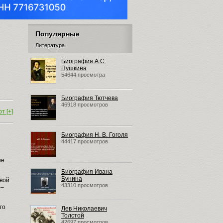
Популярные
Литература
Биография А.С.
Пушкина
54644 просмотра
Биография Тютчева
46918 просмотров
т [+]
Биография Н. В. Гоголя
44417 просмотров
не
Биография Ивана
Бунина
вой
43310 просмотров
 –
го
Лев Николаевич
Толстой
42697 просмотров