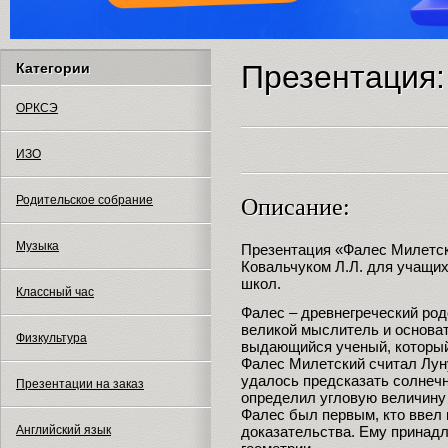
Презентация:
Категории
ОРКСЭ
ИЗО
Родительское собрание
Описание:
Музыка
Презентация «Фалес Милетск
Ковальчуком Л.Л. для учащи
школ.
Классный час
Фалес – древнегреческий род
великой мыслитель и основа
Физкультура
выдающийся ученый, который
Фалес Милетский считал Лун
удалось предсказать солнечно
Презентации на заказ
определил угловую величину 
Фалес был первым, кто ввел 
доказательства. Ему принадл
Английский язык