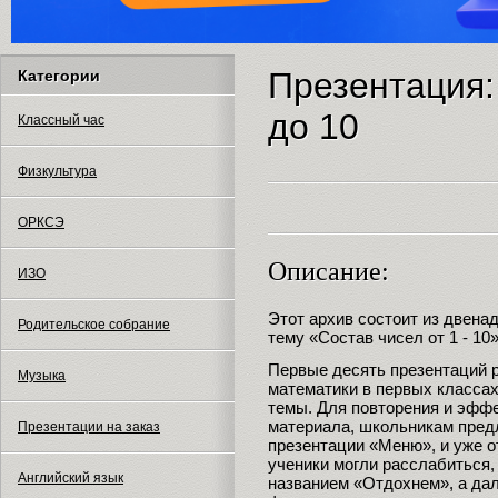
Презентация:
Категории
до 10
Классный час
Физкультура
ОРКСЭ
Описание:
ИЗО
Этот архив состоит из двена
Родительское собрание
тему «Состав чисел от 1 - 10»
Первые десять презентаций 
Музыка
математики в первых класса
темы. Для повторения и эффе
материала, школьникам пред
Презентации на заказ
презентации «Меню», и уже о
ученики могли расслабиться,
Английский язык
названием «Отдохнем», а да