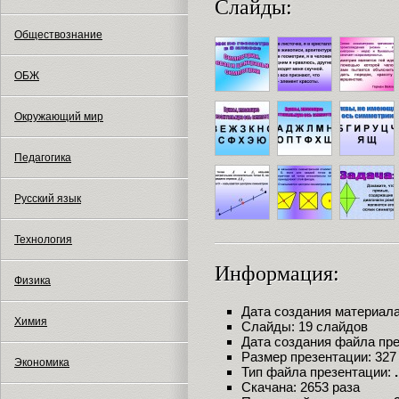
Слайды:
Обществознание
ОБЖ
Окружающий мир
Педагогика
Русский язык
Технология
Информация:
Физика
Дата создания материала:
Химия
Слайды: 19 слайдов
Дата создания файла през
Размер презентации: 327
Экономика
Тип файла презентации:
Скачана: 2653 раза