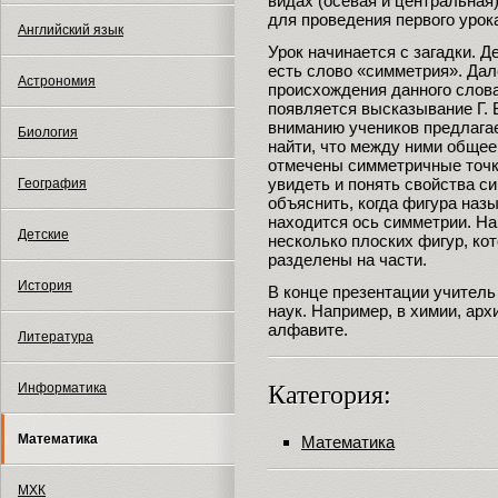
видах (осевая и центральная
для проведения первого урока
Английский язык
Урок начинается с загадки. Д
есть слово «симметрия». Дал
Астрономия
происхождения данного слова,
появляется высказывание Г. 
вниманию учеников предлагае
Биология
найти, что между ними общее
отмечены симметричные точки
увидеть и понять свойства 
География
объяснить, когда фигура назы
находится ось симметрии. Н
Детские
несколько плоских фигур, ко
разделены на части.
История
В конце презентации учитель
наук. Например, в химии, арх
алфавите.
Литература
Категория:
Информатика
Математика
Математика
МХК