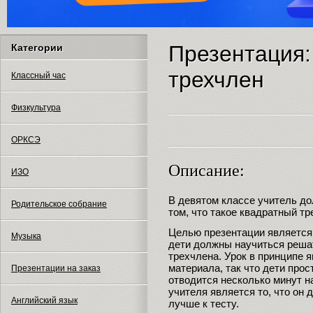
Презентация:
Категории
трехчлен
Классный час
Физкультура
ОРКСЭ
Описание:
ИЗО
В девятом классе учитель до
Родительское собрание
том, что такое квадратный тр
Целью презентации является 
Музыка
дети должны научиться реша
трехчлена. Урок в принципе 
материала, так что дети прос
Презентации на заказ
отводится несколько минут на
учителя является то, что он 
Английский язык
лучше к тесту.