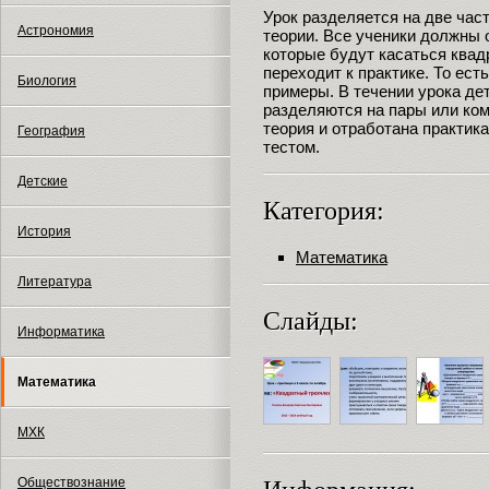
Урок разделяется на две част
Астрономия
теории. Все ученики должны 
которые будут касаться квад
переходит к практике. То ест
Биология
примеры. В течении урока де
разделяются на пары или ком
теория и отработана практика
География
тестом.
Детские
Категория:
История
Математика
Литература
Слайды:
Информатика
Математика
МХК
Обществознание