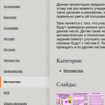
Данная презентация предназн
Астрономия
этому как раз моменту учащи
такое деление и умножение, 
правильно уметь ей пользова
Биология
Урок начнется с того, что уч
будут приведены разные цита
География
данное число. Детям также н
математических и логических
задания помогут улучшить на
Детские
связаны будут с числом 3. Т
проводить и по другим числа
История
Категория:
Литература
Математика
Информатика
Математика
Слайды:
МХК
Обществознание