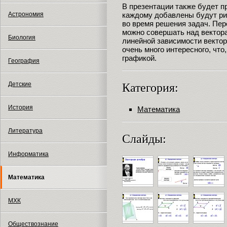
В презентации также будет п
каждому добавлены будут р
Астрономия
во время решения задач. Пер
можно совершать над вектора
Биология
линейной зависимости вектор
очень много интересного, что
графикой.
География
Детские
Категория:
История
Математика
Литература
Слайды:
Информатика
Математика
МХК
Обществознание