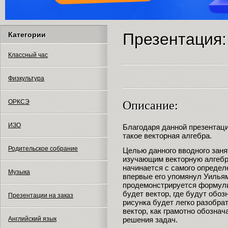
Презентация:
Категории
Классный час
Физкультура
ОРКСЭ
Описание:
ИЗО
Благодаря данной презентаци
такое векторная алгебра.
Родительское собрание
Целью данного вводного заня
изучающим векторную алгебр
начинается с самого определе
Музыка
впервые его упомянул Уильям
продемонстрируется формули
будет вектор, где будут обоз
Презентации на заказ
рисунка будет легко разобрат
вектор, как грамотно обознач
решения задач.
Английский язык