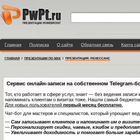
Главная
Подписка
О сайте
Обратная связь
Карта са
ГЛАВНАЯ
/
ПРЕЗЕНТАЦИИ ПО МХК
/
ПРЕЗЕНТАЦИЯ: РЕНЕССАНС
Сервис онлайн-записи на собственном Telegram-б
Тот, кто работает в сфере услуг, знает — без ведения записи 
напоминать клиентам о визитах тоже. Нашли самый бюджетн
Для новых пользователей
первый месяц бесплатно
.
Чат-бот для мастеров и специалистов, который упрощает вед
—
Сам записывает клиентов и напоминает им о визите
—
Персонализирует скидки, чаевые, кэшбэк и предопла
—
Увеличивает доходимость и помогает больше зара