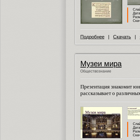
Слай
Дата
Разм
Скач
Подробнее
|
Скачать
|
Музеи мира
Обществознание
Презентация знакомит юн
рассказывает о различных
Слай
Дата
Разм
Скач