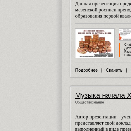
Данная презентация предс
мезенской росписи препо
образования первой квал
Слай
Дата
Разм
Скач
Подробнее
|
Скачать
|
Музыка начала Х
Обществознание
Автор презентации – уче
представляет свой доклад
выполненный в виде през