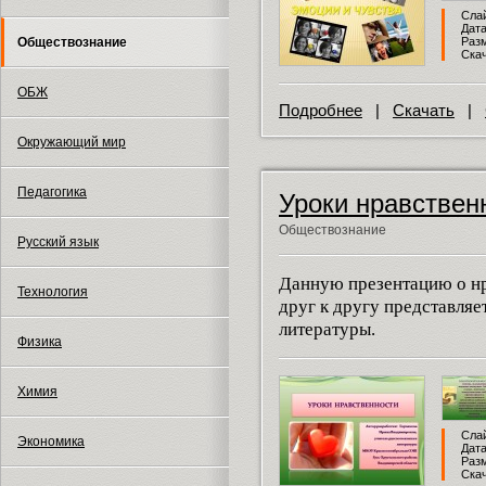
Слай
Дата
Обществознание
Разм
Скач
ОБЖ
Подробнее
|
Скачать
|
Окружающий мир
Педагогика
Уроки нравствен
Обществознание
Русский язык
Данную презентацию о н
Технология
друг к другу представляе
литературы.
Физика
Химия
Слай
Экономика
Дата
Разм
Скач