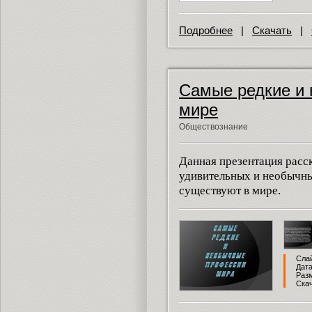
Подробнее
|
Скачать
|
Самые редкие и
мире
Обществознание
Данная презентация расс
удивительных и необычны
существуют в мире.
Слай
Дата
Разм
Скач