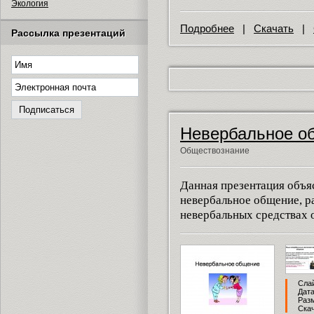
Экология
Подробнее
|
Скачать
|
Рассылка презентаций
Невербальное о
Обществознание
Данная презентация объяс
невербальное общение, ра
невербальных средствах 
Слай
Дата
Разм
Скач