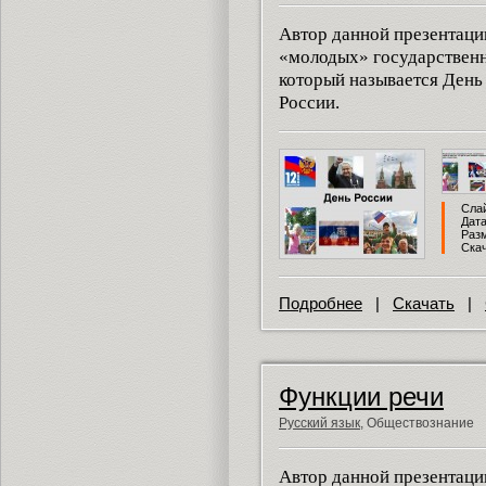
Автор данной презентаци
«молодых» государственн
который называется День
России.
Слай
Дата
Разм
Скач
Подробнее
|
Скачать
|
Функции речи
Русский язык
, Обществознание
Автор данной презентаци