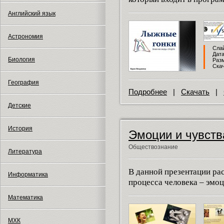
Английский язык
Астрономия
Слай
Дата
Биология
Разм
Скач
География
Подробнее
|
Скачать
|
Детские
История
Эмоции и чувств
Обществознание
Литература
В данной презентации ра
Информатика
процесса человека – эмоц
Математика
МХК