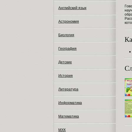
Гово
Английский язык
науч
обр
Рас
Астрономия
кот
Биология
Ка
География
Детские
Сл
История
Литература
Информатика
Математика
МХК