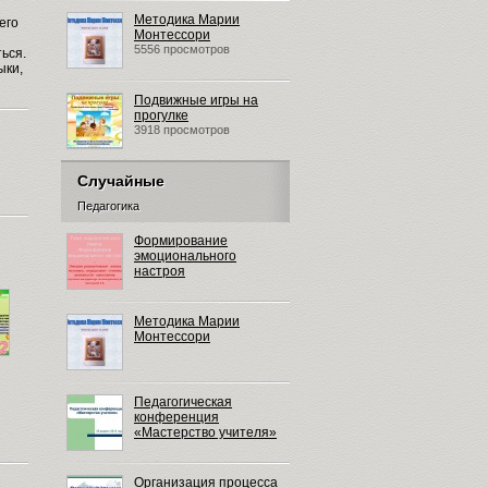
Методика Марии
его
Монтессори
5556 просмотров
ься.
ыки,
Подвижные игры на
прогулке
3918 просмотров
Случайные
Педагогика
Формирование
эмоционального
настроя
Методика Марии
Монтессори
Педагогическая
конференция
«Мастерство учителя»
Организация процесса