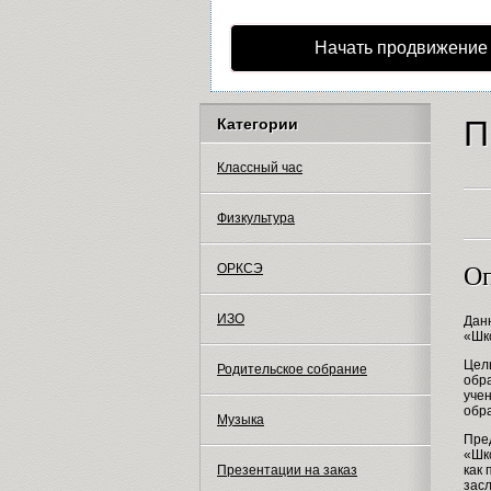
Начать продвижение
П
Категории
Классный час
Физкультура
ОРКСЭ
Оп
ИЗО
Дан
«Шк
Цел
Родительское собрание
обр
учен
обр
Музыка
Пре
«Шко
как
Презентации на заказ
зас