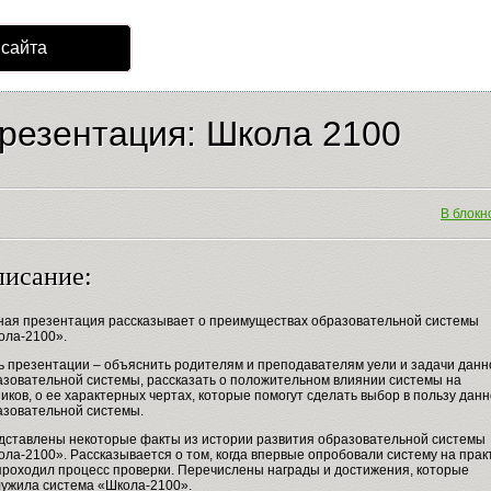
 сайта
резентация: Школа 2100
В блокно
исание:
ная презентация рассказывает о преимуществах образовательной системы
ола-2100».
ь презентации – объяснить родителям и преподавателям уели и задачи данн
азовательной системы, рассказать о положительном влиянии системы на
иков, о ее характерных чертах, которые помогут сделать выбор в пользу дан
азовательной системы.
дставлены некоторые факты из истории развития образовательной системы
ла-2100». Рассказывается о том, когда впервые опробовали систему на прак
 проходил процесс проверки. Перечислены награды и достижения, которые
лужила система «Школа-2100».