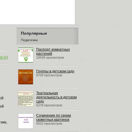
Популярные
Педагогика
Паспорт комнатных
растений
т [+]
18439 просмотров
Группы в детском саду
6709 просмотров
Театральная
деятельность в детском
ой
саду
6278 просмотров
ной
Сочинение по серии
сюжетных картинок
тике,
5615 просмотров