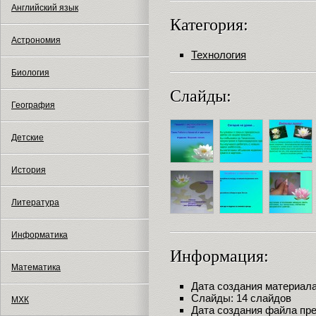
Английский язык
Категория:
Астрономия
Технология
Биология
Слайды:
География
Детские
История
Литература
Информатика
Информация:
Математика
Дата создания материала:
Слайды: 14 слайдов
МХК
Дата создания файла през