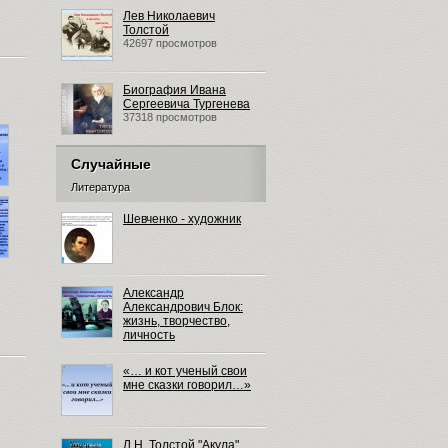
Лев Николаевич
Толстой
42697 просмотров
Биография Ивана
Сергеевича Тургенева
37318 просмотров
Случайные
Литература
Шевченко - художник
Александр
Александрович Блок:
жизнь, творчество,
личность
«… и кот ученый свои
мне сказки говорил…»
Л.Н. Толстой "Акула"