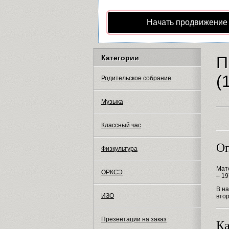
Начать продвижение
П
Категории
(
Родительское собрание
Музыка
Классный час
Оп
Физкультура
Мат
ОРКСЭ
– 19
В н
ИЗО
втор
Презентации на заказ
Ка