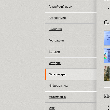
Английский язык
Астрономия
Сл
Биология
География
Детские
История
Литература
Информатика
И
Математика
МХК