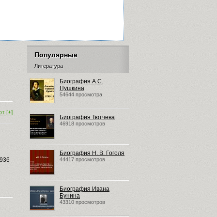
Популярные
Литература
Биография А.С.
Пушкина
54644 просмотра
т [+]
Биография Тютчева
46918 просмотров
Биография Н. В. Гоголя
1936
44417 просмотров
Биография Ивана
Бунина
43310 просмотров