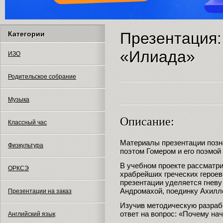
Презентация:
Категории
«Илиада»
ИЗО
Родительское собрание
Музыка
Описание:
Классный час
Материалы презентации позн
Физкультура
поэтом Гомером и его поэмой
В учебном проекте рассматри
ОРКСЭ
храбрейших греческих герое
презентации уделяется гневу
Андромахой, поединку Ахилле
Презентации на заказ
Изучив методическую разрабо
ответ на вопрос: «Почему на
Английский язык