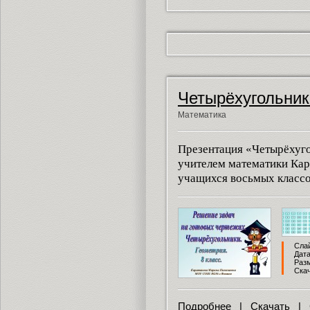
Четырёхугольник
Математика
Презентация «Четырёхуго
учителем математики Ка
учащихся восьмых классо
Слай
Дата
Разм
Скач
Подробнее
|
Скачать
|