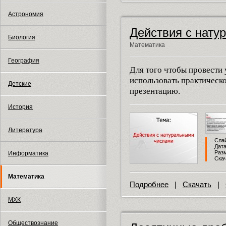
Астрономия
Действия с нату
Биология
Математика
География
Для того чтобы провести
использовать практическ
Детские
презентацию.
История
Литература
Слай
Дата
Разм
Информатика
Скач
Математика
Подробнее
|
Скачать
|
МХК
Обществознание