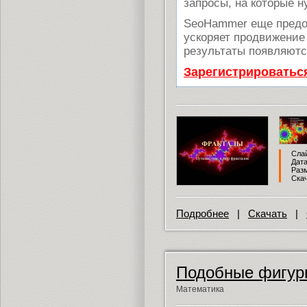
запросы, на которые н
SeoHammer еще предо
ускоряет продвижение 
результаты появляются
Зарегистрироватьс
Слай
Дата
Разм
Скач
Подробнее
|
Скачать
|
Подобные фигур
Математика