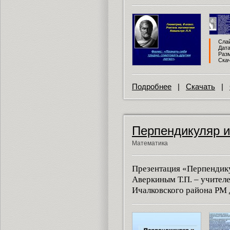
Слай
Дата
Разм
Скач
Подробнее
|
Скачать
|
Перпендикуляр и
Математика
Презентация «Перпендику
Аверкиным Т.П. – учите
Ичалковского района РМ 