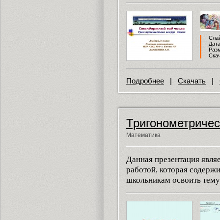
Слай
Дата
Разм
Скач
Подробнее
|
Скачать
|
Тригонометричес
Математика
Данная презентация явля
работой, которая содерж
школьникам освоить тему