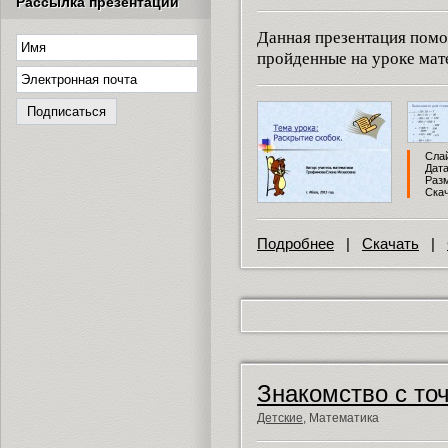
Рассылка презентаций
Данная презентация помо
пройденные на уроке мат
Слай
Дата
Разм
Скач
Подробнее
|
Скачать
|
Знакомство с то
Детские
, Математика