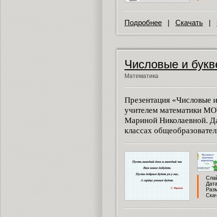
Подробнее
|
Скачать
|
Числовые и бук
Математика
Презентация «Числовые 
учителем математики МО
Мариной Николаевной. Да
классах общеобразовател
Слай
Дата
Разм
Скач