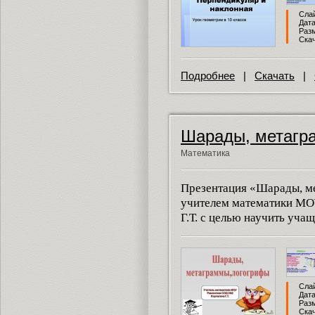
Слай
Дата
Разм
Скач
Подробнее
|
Скачать
|
Шарады, метагр
Математика
Презентация «Шарады, м
учителем математики М
Г.Т. с целью научить уча
Слай
Дата
Разм
Скач