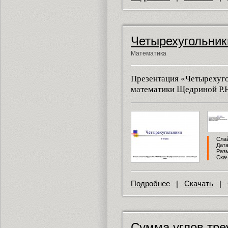
Четырехугольник
Математика
Презентация «Четырехуг
математики Щедриной Р.Н.
Слай
Дата
Разм
Скач
Подробнее
|
Скачать
|
Сумма углов тре