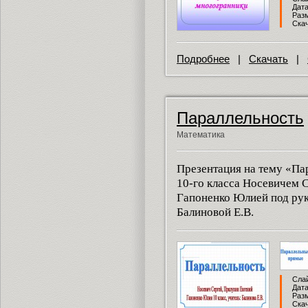
Дата
Разм
Скач
Подробнее
|
Скачать
|
Параллельность
Математика
Презентация на тему «Па
10-го класса Носевичем 
Гапоненко Юлией под рук
Балиновой Е.В.
Слай
Дата
Разм
Скач