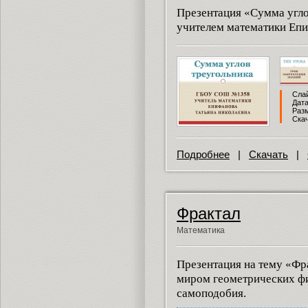
Презентация «Сумма угло
учителем математики Епи
Слай
Дата
Разм
Скач
Подробнее
|
Скачать
|
Фрактал
Математика
Презентация на тему «Фр
миром геометрических фи
самоподобия.