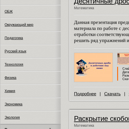
Десятичные дроб
Математика
ОБЖ
Данная презентация пред
Окружающий мир
материала по работе с д
отработки соответствующ
Педагогика
решить ряд упражнений и
Русский язык
Технология
Слай
Дата
Разм
Физика
Скач
Химия
Подробнее
|
Скачать
|
Экономика
Раскрытие скобо
Экология
Математика