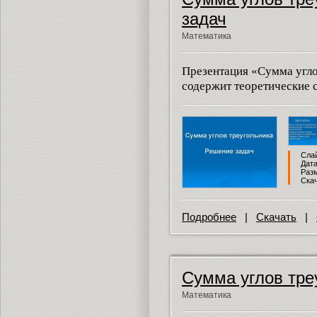
задач
Математика
Презентация «Сумма угло
содержит теоретические с
Слай
Дата
Разм
Скач
Подробнее
|
Скачать
|
Сумма углов тре
Математика