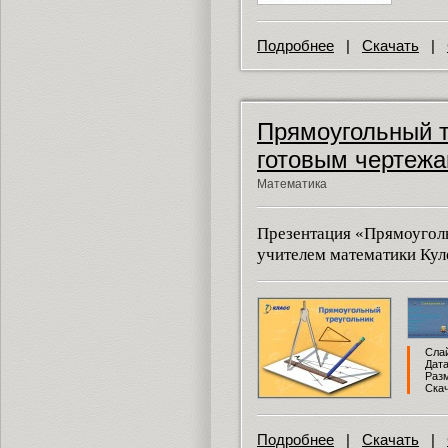
Подробнее
|
Скачать
|
Прямоугольный т
готовым чертеж
Математика
Презентация «Прямоугол
учителем математики Кул
Слай
Дата
Разм
Скач
Подробнее
|
Скачать
|