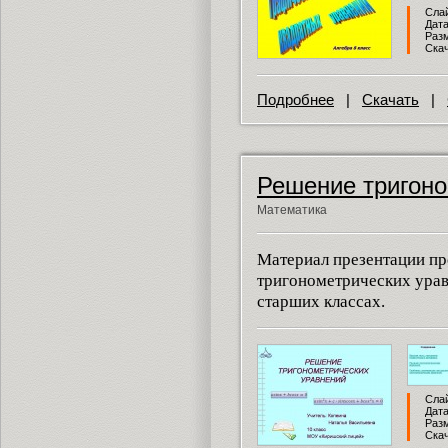
Слай
Дата
Разм
Скач
Подробнее
|
Скачать
|
Решение тригоно
Математика
Материал презентации пр
тригонометрических урав
старших классах.
Слай
Дата
Разм
Скач