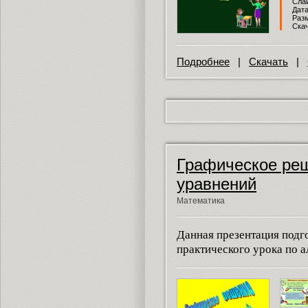
Слай
Дата
Разм
Скач
Подробнее
|
Скачать
|
Графическое ре
уравнений
Математика
Данная презентация подг
практического урока по а