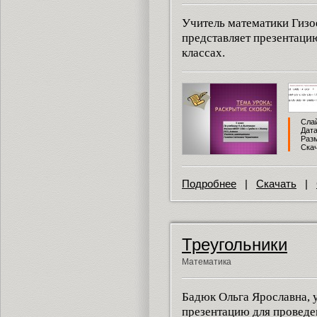
Учитель математики Гизо
представляет презентацию
классах.
Слай
Дата
Разм
Скач
Подробнее
|
Скачать
|
Треугольники
Математика
Бадюк Ольга Ярославна, 
презентацию для проведен