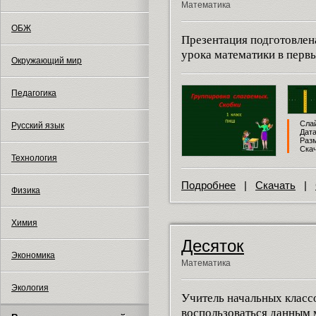
Математика
ОБЖ
Презентация подготовлен
урока математики в первы
Окружающий мир
Педагогика
Слай
Русский язык
Дата
Разм
Скач
Технология
Подробнее
|
Скачать
|
Физика
Химия
Десяток
Экономика
Математика
Экология
Учитель начальных класс
воспользоваться данным 