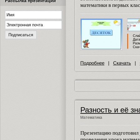
Рассылка презентаций
математики в первых клас
Слай
Дата
Разм
Скач
Подробнее
|
Скачать
|
Разность и её зн
Математика
Презентацию подготовил 
проведения урока матема