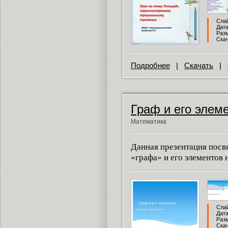
Слай
Дата
Разм
Скач
Подробнее
|
Скачать
|
Граф и его элем
Математика
Данная презентация пос
«графа» и его элементов 
Слай
Дата
Разм
Скач