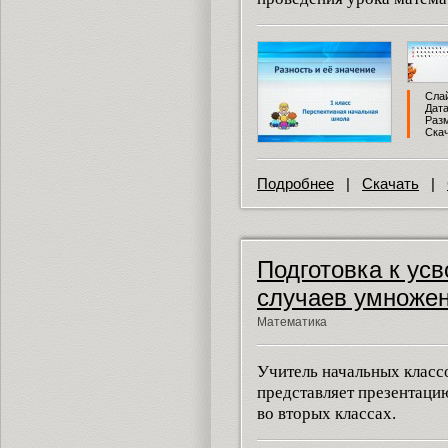
Слай
Дата
Разм
Скач
Подробнее
|
Скачать
|
Подготовка к ус
случаев умноже
Математика
Учитель начальных класс
представляет презентаци
во вторых классах.