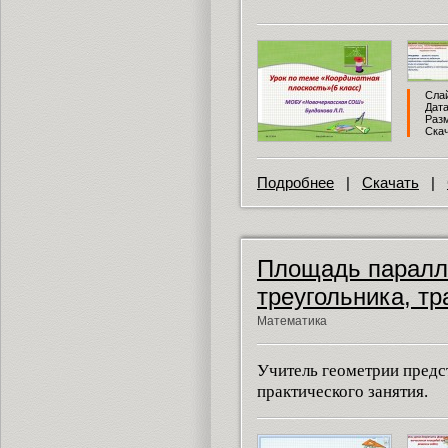
Слай
Дата
Разм
Скач
Подробнее
|
Скачать
|
Площадь паралл
треугольника, т
Математика
Учитель геометрии предс
практического занятия.