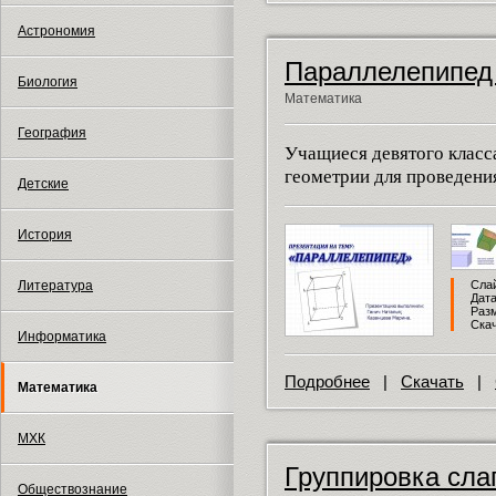
Астрономия
Параллелепипед 
Биология
Математика
География
Учащиеся девятого класс
геометрии для проведени
Детские
История
Литература
Слай
Дата
Разм
Скач
Информатика
Подробнее
|
Скачать
|
Математика
МХК
Группировка сла
Обществознание