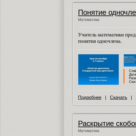
Понятие одночл
Математика
Учитель математики пред
понятия одночлена.
Слай
Дата
Разм
Скач
Подробнее
|
Скачать
|
Раскрытие скобо
Математика