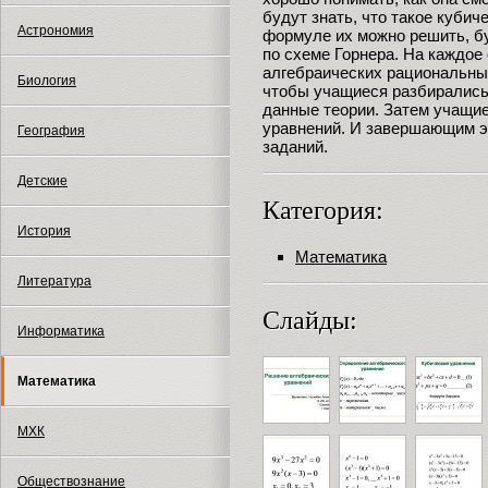
будут знать, что такое кубич
Астрономия
формуле их можно решить, б
по схеме Горнера. На каждое
алгебраических рациональных
Биология
чтобы учащиеся разбирались,
данные теории. Затем учащие
уравнений. И завершающим э
География
заданий.
Детские
Категория:
История
Математика
Литература
Слайды:
Информатика
Математика
МХК
Обществознание