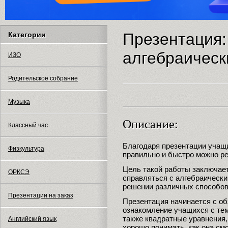
Презентация
Категории
алгебраическ
ИЗО
Родительское собрание
Музыка
Описание:
Классный час
Благодаря презентации учащи
Физкультура
правильно и быстро можно ре
Цель такой работы заключает
ОРКСЭ
справляться с алгебраически
решении различных способов
Презентации на заказ
Презентация начинается с о
ознакомление учащихся с тем
также квадратные уравнения,
Английский язык
хорошо понимать, как она см