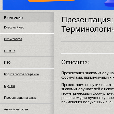
Презентация:
Категории
Терминологич
Классный час
Физкультура
ОРКСЭ
Описание:
ИЗО
Презентация знакомит слуша
Родительское собрание
формулами, применимыми к 
Презентация по сути являетс
Музыка
знакомит слушателей с неко
геометрическими формулами.
решением для лучшего усвое
Презентации на заказ
применения полученных знан
Английский язык